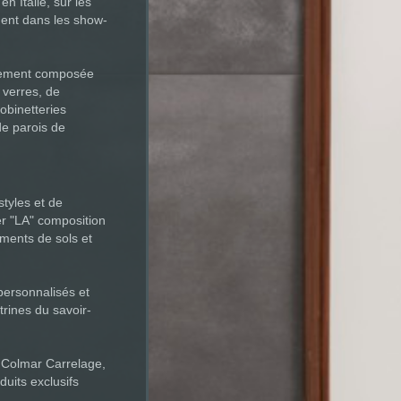
n Italie, sur les
ment dans les show-
llement composée
 verres, de
obinetteries
de parois de
styles et de
er "LA" composition
ements de sols et
personnalisés et
trines du savoir-
c Colmar Carrelage,
uits exclusifs