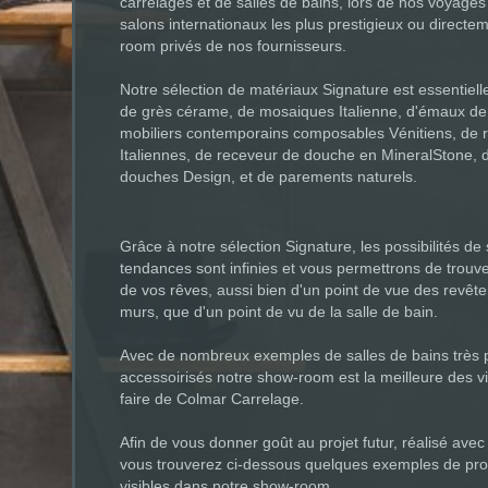
carrelages et de salles de bains, lors de nos voyages e
salons internationaux les plus prestigieux ou directe
room privés de nos fournisseurs.
Notre sélection de matériaux Signature est essentie
de grès cérame, de mosaiques Italienne, d'émaux de
mobiliers contemporains composables Vénitiens, de r
Italiennes, de receveur de douche en MineralStone, 
douches Design, et de parements naturels.
Grâce à notre sélection Signature, les possibilités de 
tendances sont infinies et vous permettrons de trouv
de vos rêves, aussi bien d'un point de vue des revêt
murs, que d'un point de vu de la salle de bain.
Avec de nombreux exemples de salles de bains très 
accessoirisés notre show-room est la meilleure des vi
faire de Colmar Carrelage.
Afin de vous donner goût au projet futur, réalisé ave
vous trouverez ci-dessous quelques exemples de prod
visibles dans notre show-room.